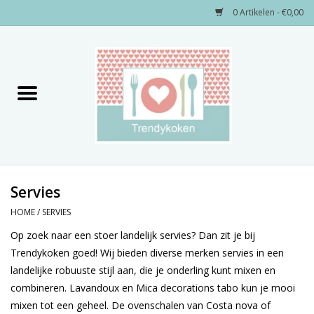
0 Artikelen - €0,00
Home
Merken
Servies
Decoratie
Servies
HOME
/
SERVIES
Keukengerei
Op zoek naar een stoer landelijk servies? Dan zit je bij
Trendykoken goed! Wij bieden diverse merken servies in een
Textiel
landelijke robuuste stijl aan, die je onderling kunt mixen en
combineren. Lavandoux en Mica decorations tabo kun je mooi
Kids only
mixen tot een geheel. De ovenschalen van Costa nova of