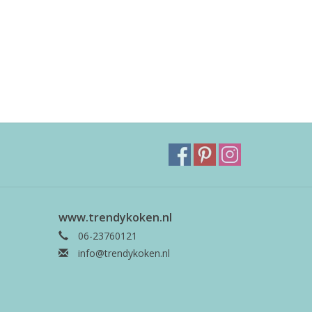
www.trendykoken.nl
06-23760121
info@trendykoken.nl