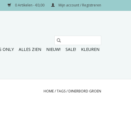
0 Artikelen - €0,00
Mijn account / Registreren
S ONLY
ALLES ZIEN
NIEUW!
SALE!
KLEUREN
HOME
/
TAGS
/
DINERBORD GROEN