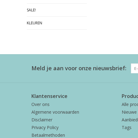
SALE!
KLEUREN
Meld je aan voor onze nieuwsbrief:
Klantenservice
Produ
Over ons
Alle pro
Algemene voorwaarden
Nieuwe 
Disclaimer
Aanbied
Privacy Policy
Tags
Betaalmethoden