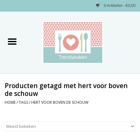
0 Artikelen - €0,00
Home
Merken
Servies
Decoratie
Producten getagd met hert voor boven
de schouw
Keukengerei
HOME
/
TAGS
/
HERT VOOR BOVEN DE SCHOUW
Textiel
Kids only