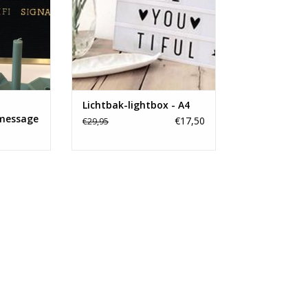
Lichtbak-lightbox - A4
 message
€17,50
€29,95