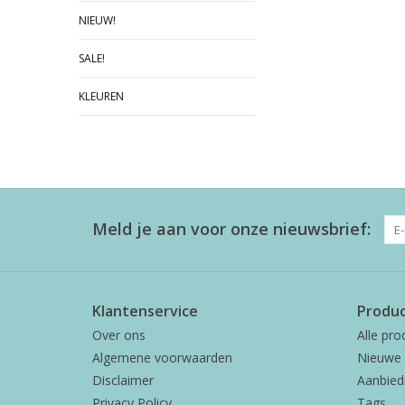
NIEUW!
SALE!
KLEUREN
Meld je aan voor onze nieuwsbrief:
Klantenservice
Produ
Over ons
Alle pro
Algemene voorwaarden
Nieuwe 
Disclaimer
Aanbied
Privacy Policy
Tags