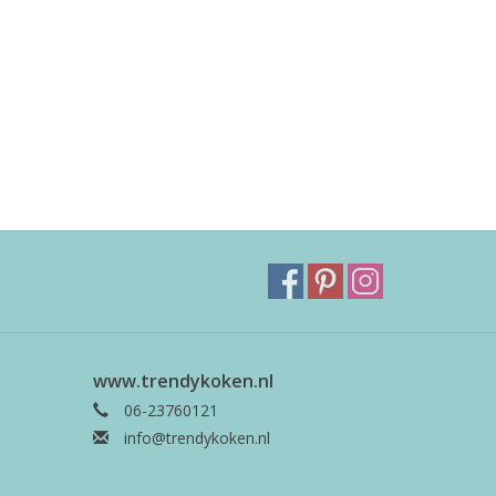
www.trendykoken.nl
06-23760121
info@trendykoken.nl