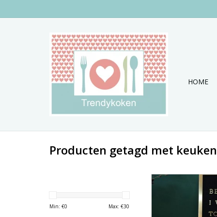
HOME
Producten getagd met keuke
Dit stoere bericht
message board is van
merk PT of wel Pres
Min: €
0
Max: €
30
TOEVOEGEN AAN WI