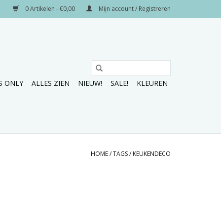
0 Artikelen - €0,00
Mijn account / Registreren
S ONLY
ALLES ZIEN
NIEUW!
SALE!
KLEUREN
HOME
/
TAGS
/
KEUKENDECO