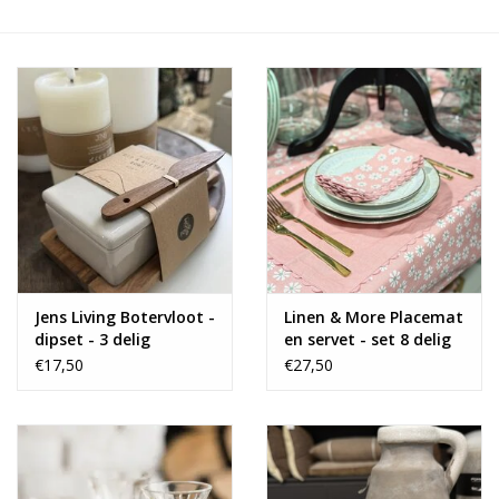
Alles zien
NIEUW!
Sale!
Kleuren
Jens Living Botervloot -
Linen & More Placemat
dipset - 3 delig
en servet - set 8 delig
€17,50
€27,50