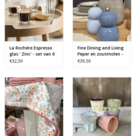
La Rochére Espresso
Fine Dining and Living
glas ' Zinc' - set van 6
Peper en zoutmolen -
set - blauw
€32,50
€39,50