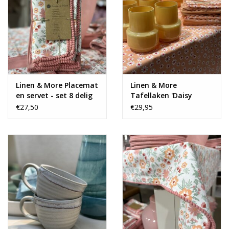
Linen & More Placemat
Linen & More
en servet - set 8 delig
Tafellaken 'Daisy
Flowers' - oranje
€27,50
€29,95