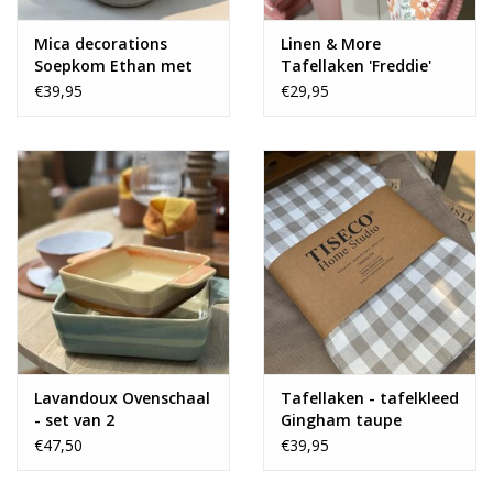
Mica decorations
Linen & More
Soepkom Ethan met
Tafellaken 'Freddie'
oor - set van 4
€39,95
€29,95
Lavandoux Ovenschaal
Tafellaken - tafelkleed
- set van 2
Gingham taupe
€47,50
€39,95