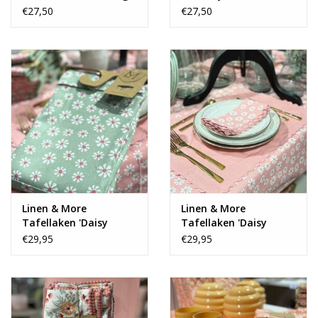
crème - set van 8
€27,50
€27,50
Linen & More
Linen & More
Tafellaken 'Daisy
Tafellaken 'Daisy
Flowers' - groen
Flowers' - roze
€29,95
€29,95