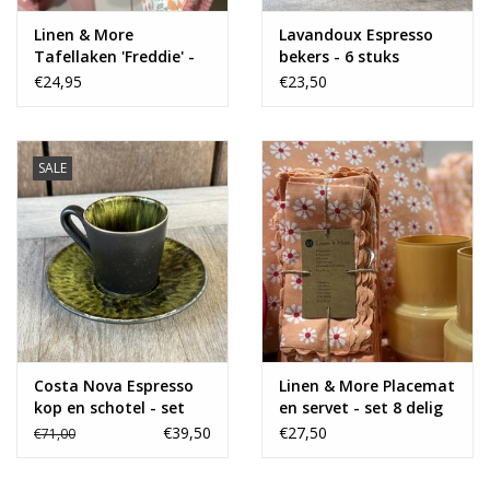
Linen & More
Lavandoux Espresso
Tafellaken 'Freddie' -
bekers - 6 stuks
rond
€24,95
€23,50
SALE
Costa Nova Espresso
Linen & More Placemat
kop en schotel - set
en servet - set 8 delig
van 4
€39,50
€27,50
€71,00