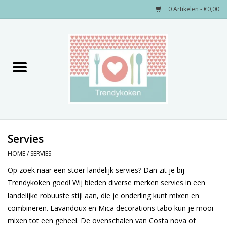
0 Artikelen - €0,00
Home
Merken
Servies
Decoratie
Servies
HOME
/
SERVIES
Keukengerei
Op zoek naar een stoer landelijk servies? Dan zit je bij
Trendykoken goed! Wij bieden diverse merken servies in een
Textiel
landelijke robuuste stijl aan, die je onderling kunt mixen en
combineren. Lavandoux en Mica decorations tabo kun je mooi
Kids only
mixen tot een geheel. De ovenschalen van Costa nova of