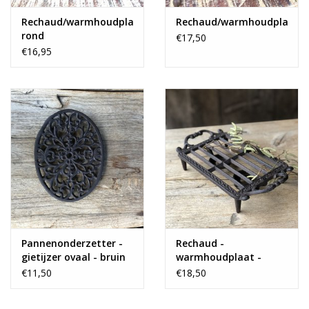
Rechaud/warmhoudplaat
Rechaud/warmhoudplaat
rond
€17,50
€16,95
Pannenonderzetter -
Rechaud -
gietijzer ovaal - bruin
warmhoudplaat -
large
€11,50
€18,50