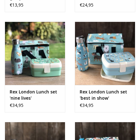
glas
€13,95
€24,95
Rex London Lunch set
Rex London Lunch set
'nine lives'
'best in show'
€34,95
€34,95