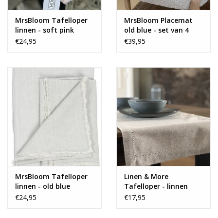
MrsBloom Tafelloper
MrsBloom Placemat
linnen - soft pink
old blue - set van 4
€24,95
€39,95
MrsBloom Tafelloper
Linen & More
linnen - old blue
Tafelloper - linnen
'Nena'
€24,95
€17,95