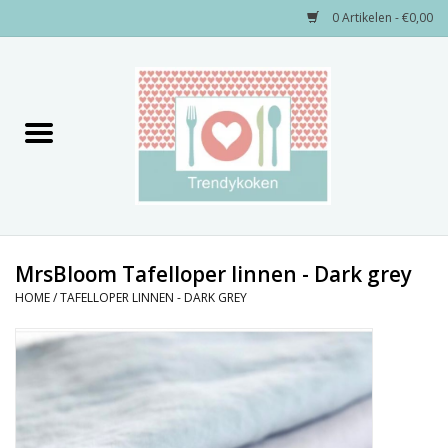
0 Artikelen - €0,00
Home
Merken
Servies
Decoratie
MrsBloom Tafelloper linnen - Dark grey
HOME
/
TAFELLOPER LINNEN - DARK GREY
Keukengerei
Textiel
Kids only