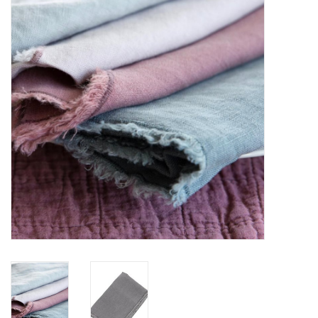
Alles zien
NIEUW!
Sale!
Kleuren