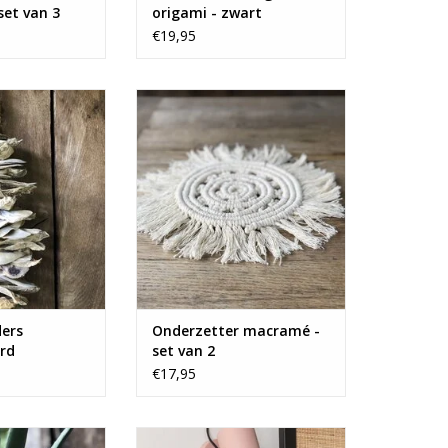
set van 3
origami - zwart
€19,95
ie van Eigen en
Bohemian style handgemaakte
ers.
macramé onderzetters.
N WINKELWAGEN
TOEVOEGEN AAN WINKELWAGEN
ders
Onderzetter macramé -
rd
set van 2
 - Ibiza
€17,95
pe bloempotten.
Leuke origami vogel van Present