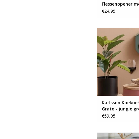
Flessenopener m
opvangbak
€24,95
Leuke koekoekskl
Karlsson.
TOEVOEGEN AAN WI
Karlsson Koekoe
Grato - jungle g
€59,95
Opbergpot van Po