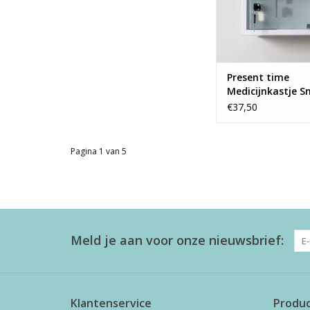
Present time
Medicijnkastje Sm
wit
€37,50
Pagina 1 van 5
Meld je aan voor onze nieuwsbrief:
Klantenservice
Produ