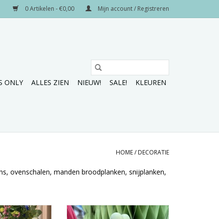
0 Artikelen - €0,00
Mijn account / Registreren
S ONLY
ALLES ZIEN
NIEUW!
SALE!
KLEUREN
HOME
/
DECORATIE
sens, ovenschalen, manden broodplanken, snijplanken,
voet in 2 maten.
Love this dog!