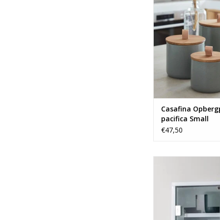
aardewerk
TOEVOEGEN AAN WI
Casafina Opberg
pacifica Small
€47,50
Medicijnkastje in 2 ve
kleuren en ma
TOEVOEGEN AAN WI