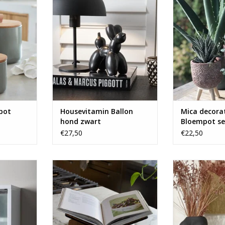
.
TOEVOEGEN AAN WINKELWAGEN
TOEVOEGEN AA
NKELWAGEN
pot
Housevitamin Ballon
Mica decora
hond zwart
Bloempot se
€27,50
€22,50
rschillende
Houten kookboek standaard in
Vaas in te
ten.
een donker walnoot kleur.
TOEVOEGEN AA
NKELWAGEN
TOEVOEGEN AAN WINKELWAGEN