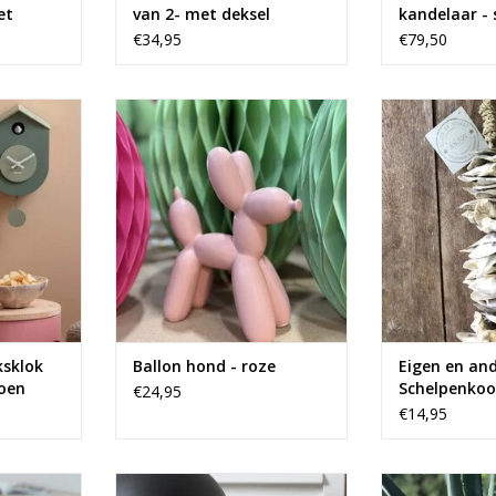
et
van 2- met deksel
kandelaar - 
€34,95
€79,50
ok van
Love this dog!
Uit de collect
and
TOEVOEGEN AAN WINKELWAGEN
NKELWAGEN
TOEVOEGEN AA
ksklok
Ballon hond - roze
Eigen en an
roen
Schelpenkoo
€24,95
oesterschelp
€14,95
rtugees
Love this dog!
Set van 2 hip