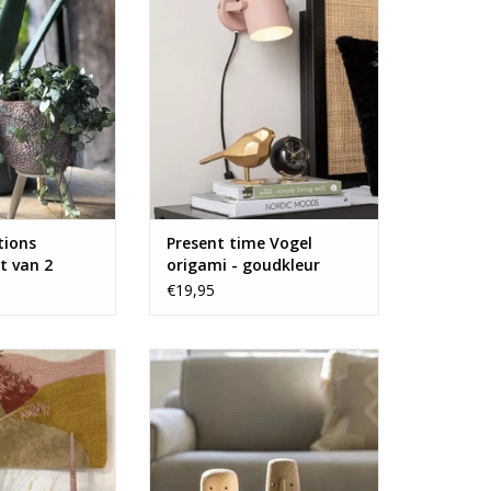
time.
N WINKELWAGEN
TOEVOEGEN AAN WINKELWAGEN
tions
Present time Vogel
t van 2
origami - goudkleur
€19,95
rrakleur...
Toffe set van 3 houten birdies
handgemaakt.
N WINKELWAGEN
TOEVOEGEN AAN WINKELWAGEN