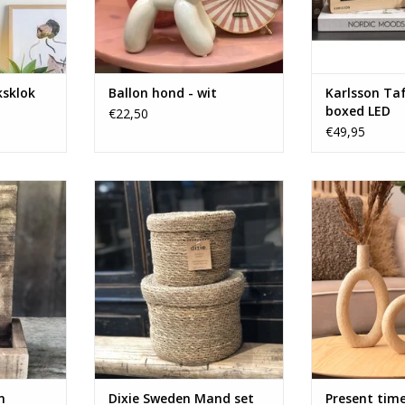
ksklok
Ballon hond - wit
Karlsson Taf
boxed LED
€22,50
€49,95
ener met
Set van 2 mooie manden met
Vaas of kande
.
deksel van Dixie Sweden.
all
NKELWAGEN
TOEVOEGEN AAN WINKELWAGEN
TOEVOEGEN AA
m
Dixie Sweden Mand set
Present tim