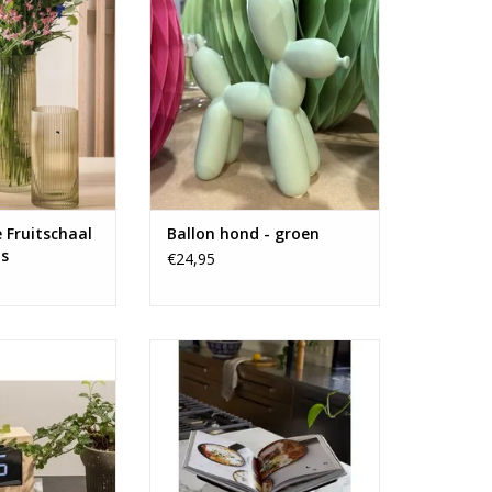
N WINKELWAGEN
TOEVOEGEN AAN WINKELWAGEN
 Fruitschaal
Ballon hond - groen
as
€24,95
uidelijk leesbare
Houten kookboek standaard in
nduiding.
wit hout.
N WINKELWAGEN
TOEVOEGEN AAN WINKELWAGEN