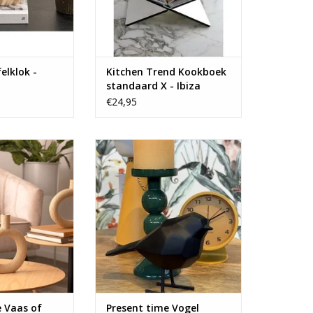
elklok -
Kitchen Trend Kookboek
standaard X - Ibiza
€24,95
laar...het kan
Leuke origami vogel van Present
ebei.
time.
N WINKELWAGEN
TOEVOEGEN AAN WINKELWAGEN
e Vaas of
Present time Vogel