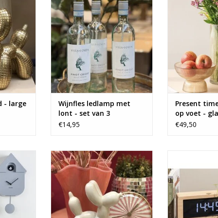
met lont.
NKELWAGEN
TOEVOEGEN AA
TOEVOEGEN AAN WINKELWAGEN
 - large
Wijnfles ledlamp met
Present time
lont - set van 3
op voet - gl
€14,95
€49,50
h op jouw
Love this dog!
Toffe klok met d
tijdsaa
TOEVOEGEN AAN WINKELWAGEN
NKELWAGEN
TOEVOEGEN AA