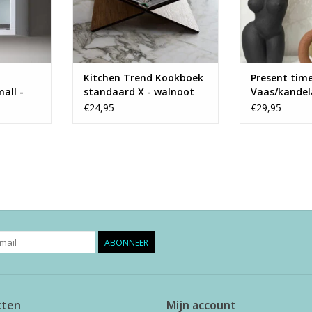
Kitchen Trend Kookboek
Present tim
all -
standaard X - walnoot
Vaas/kandel
terracotta
€24,95
€29,95
ABONNEER
cten
Mijn account