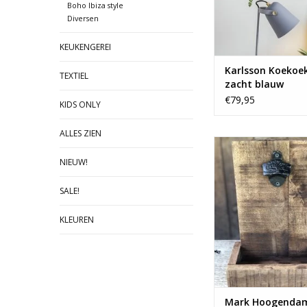
Boho Ibiza style
Diversen
KEUKENGEREI
Karlsson Koekoe
TEXTIEL
zacht blauw
€79,95
KIDS ONLY
ALLES ZIEN
Houten flessenop
opvangbak
NIEUW!
TOEVOEGEN AAN WI
SALE!
KLEUREN
Mark Hoogenda