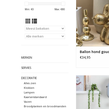
TOEVOEGEN AAN WI
Min: €
0
Max: €
80
Ballon hond goud
€34,95
MERKEN
SERVIES
Elk uur een glimlac
DECORATIE
gezicht....
Alles zien
Klokken
TOEVOEGEN AAN WI
Lampen
Kaarsenstandaard
Vazen
Broodplanken en broodmanden