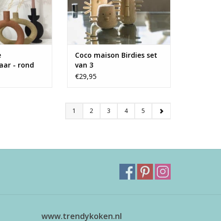
e
Coco maison Birdies set
aar - rond
van 3
€29,95
1
2
3
4
5
www.trendykoken.nl