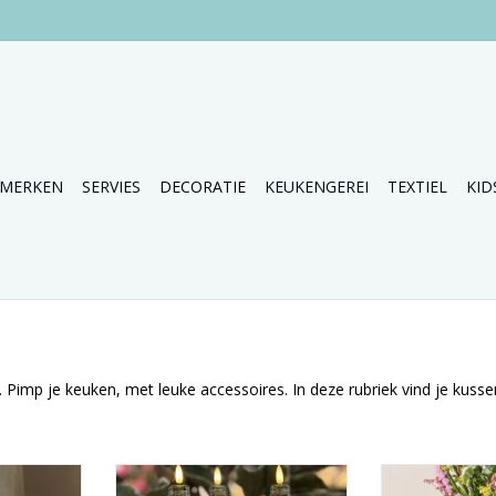
MERKEN
SERVIES
DECORATIE
KEUKENGEREI
TEXTIEL
KID
. Pimp je keuken, met leuke accessoires. In deze rubriek vind je kus
g!
Superleuke set van led kaarsjes
Fruitschaal op 