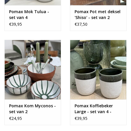
Pomax Mok Tulua -
Pomax Pot met deksel
set van 4
'Shiso' - set van 2
€39,95
€37,50
Pomax Kom Myconos -
Pomax Koffiebeker
set van 2
Large - set van 4 -
groen
€24,95
€39,95