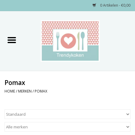
0 Artikelen - €0,00
Home
Merken
Servies
Decoratie
Pomax
HOME
/
MERKEN
/
POMAX
Keukengerei
Textiel
Kids only