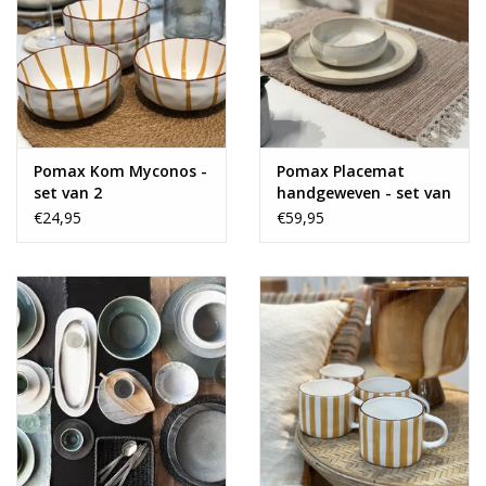
Pomax Kom Myconos -
Pomax Placemat
set van 2
handgeweven - set van
4 - peach
€24,95
€59,95