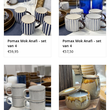
Pomax Mok Anafi - set
Pomax Mok Anafi - set
van 4
van 4
€59,95
€57,50