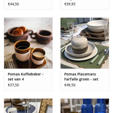
bruin
€44,50
€39,95
Pomax Koffiebeker -
Pomax Placemats
set van 4
Farfalle groen - set
van 4
€37,50
€49,50