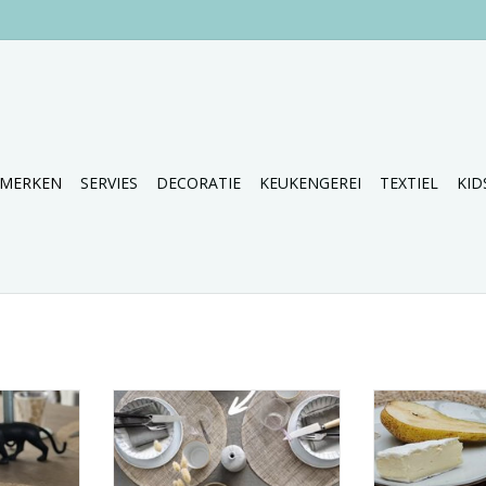
MERKEN
SERVIES
DECORATIE
KEUKENGEREI
TEXTIEL
KID
cemats van
Set van 6 ronde placemats van
Hoe tof zij
n.
Dixie Sweden.
placemats van
NKELWAGEN
TOEVOEGEN AAN WINKELWAGEN
TOEVOEGEN AA