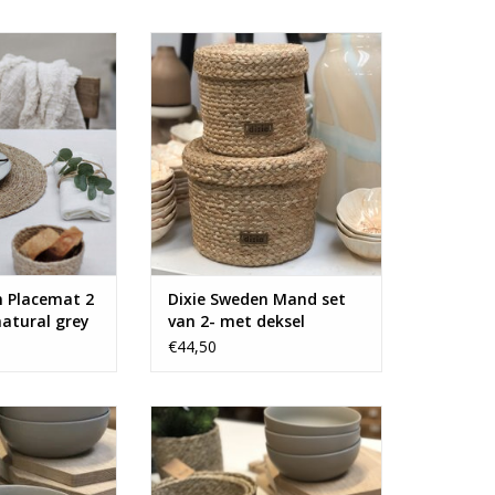
n deze ronde
Set van 2 mooie manden met
 Dixie Sweden!
deksel van Dixie Sweden.
N WINKELWAGEN
TOEVOEGEN AAN WINKELWAGEN
n Placemat 2
Dixie Sweden Mand set
natural grey
van 2- met deksel
€44,50
emats van Dixie
Set van 6 placemats van Dixie
den.
Sweden.
N WINKELWAGEN
TOEVOEGEN AAN WINKELWAGEN