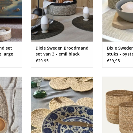
nd set
Dixie Sweden Broodmand
Dixie Swede
e large
set van 3 - emil black
stuks - oyst
€29,95
€39,95
e ovale
Hoe tof zijn deze ronde
Set van 3 mo
e Sweden!
placemats van Dixie Sweden!
Dixie 
NKELWAGEN
TOEVOEGEN AAN WINKELWAGEN
TOEVOEGEN AA