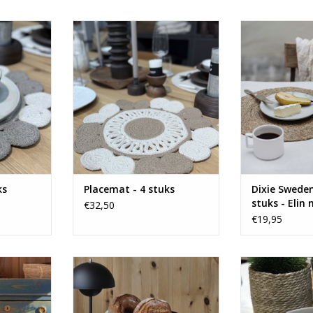
e ronde
Hoe tof zijn deze ronde
Hoe tof zij
placemats!
placemats van
NKELWAGEN
TOEVOEGEN AAN WINKELWAGEN
TOEVOEGEN AA
ks
Placemat - 4 stuks
Dixie Swede
stuks - Elin 
€32,50
€19,95
anden van
Set van 3 mooie broodmanden
Set van 6 plac
n.
van Dixie Sweden.
Swe
NKELWAGEN
TOEVOEGEN AAN WINKELWAGEN
TOEVOEGEN AA