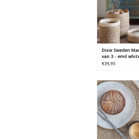
Dixie Sweden Ma
van 3 - emil whit
€39,95
Hoe tof zijn dez
placemats van Dixi
TOEVOEGEN AAN WI