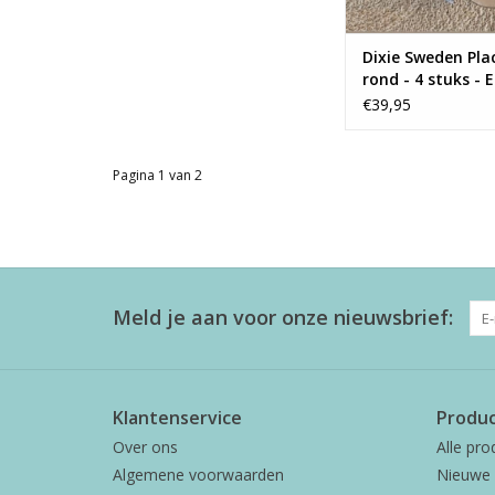
Dixie Sweden Pl
rond - 4 stuks - E
natural
€39,95
Pagina 1 van 2
Meld je aan voor onze nieuwsbrief:
Klantenservice
Produ
Over ons
Alle pro
Algemene voorwaarden
Nieuwe 