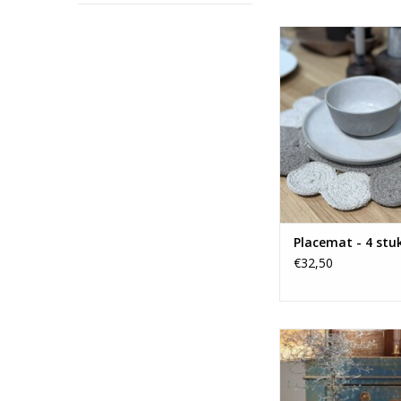
Hoe tof zijn dez
placemats!
TOEVOEGEN AAN WI
Placemat - 4 stu
€32,50
Set van 3 mooie m
Dixie Swede
TOEVOEGEN AAN WI