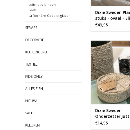
Leitmotiv lampen
Leeff
Dixie Sweden Pl
La Rochère Gobelet glazen
stuks - ovaal - El
natural grey
€49,95
SERVIES
DECORATIE
Handgemaakte 
onderzetters in e
KEUKENGEREI
houder.
TOEVOEGEN AAN WI
TEXTIEL
KIDS ONLY
ALLES ZIEN
NIEUW!
Dixie Sweden
SALE!
Onderzetter jutt
€14,95
KLEUREN