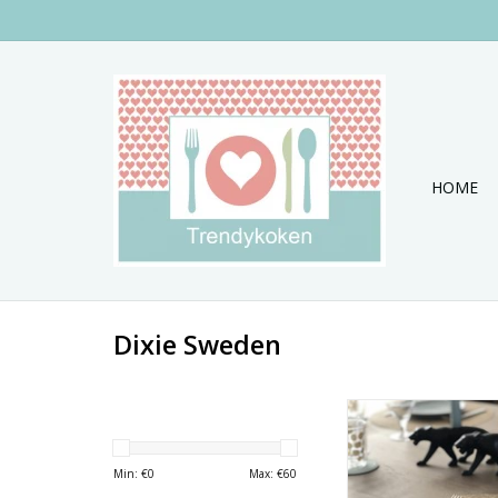
HOME
Dixie Sweden
Set van 6 ronde pla
Dixie Swede
TOEVOEGEN AAN WI
Min: €
0
Max: €
60