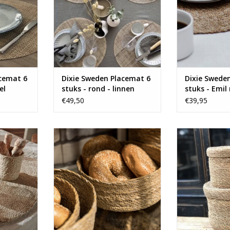
acemat 6
Dixie Sweden Placemat 6
Dixie Swede
el
stuks - rond - linnen
stuks - Emil
naturel
€49,50
€39,95
e ovale
Set van 3 mooie broodmanden
Set van 2 mo
e Sweden!
van Dixie Sweden.
deksel van 
NKELWAGEN
TOEVOEGEN AAN WINKELWAGEN
TOEVOEGEN AA