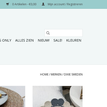
0 Artikelen - €0,00
Mijn account / Registreren
S ONLY
ALLES ZIEN
NIEUW!
SALE!
KLEUREN
HOME
/
MERKEN
/
DIXIE SWEDEN
n deze ronde
Hoe tof zijn deze ronde
 Dixie Sweden!
placemats!
N WINKELWAGEN
TOEVOEGEN AAN WINKELWAGEN