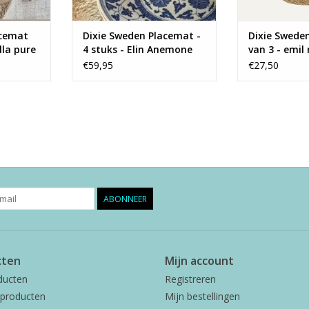
acemat
Dixie Sweden Placemat -
Dixie Swede
lla pure
4 stuks - Elin Anemone
van 3 - emil
small
€59,95
€27,50
ABONNEER
cten
Mijn account
ducten
Registreren
producten
Mijn bestellingen