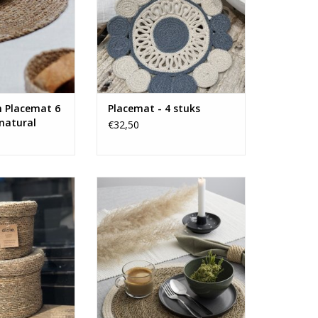
n Placemat 6
Placemat - 4 stuks
 natural
€32,50
oie manden met
Hoe tof zijn deze ronde
Dixie Sweden.
placemats van Dixie Sweden!
N WINKELWAGEN
TOEVOEGEN AAN WINKELWAGEN