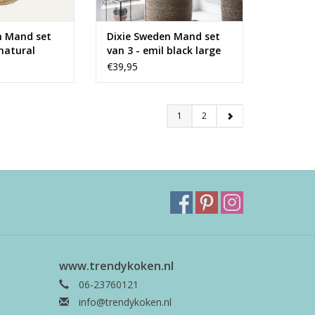
n Mand set
Dixie Sweden Mand set
 natural
van 3 - emil black large
€39,95
1
2
www.trendykoken.nl
06-23760121
info@trendykoken.nl