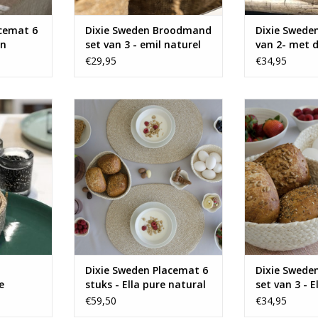
acemat 6
Dixie Sweden Broodmand
Dixie Swede
in
set van 3 - emil naturel
van 2- met d
€29,95
€34,95
jutte
Hoe tof zijn deze ovale
Set van 3 moo
en leuke
placemats van Dixie Sweden!
van Dixi
TOEVOEGEN AAN WINKELWAGEN
TOEVOEGEN AA
NKELWAGEN
Dixie Sweden Placemat 6
Dixie Swed
e
stuks - Ella pure natural
set van 3 - E
€59,50
€34,95