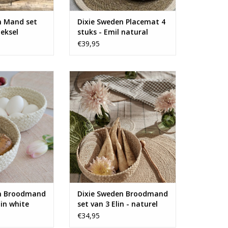
n Mand set
Dixie Sweden Placemat 4
eksel
stuks - Emil natural
white
€39,95
ie broodmandjes
Set van 3 mooie broodmandjes
e Sweden.
van Dixie.
N WINKELWAGEN
TOEVOEGEN AAN WINKELWAGEN
en Broodmand
Dixie Sweden Broodmand
lin white
set van 3 Elin - naturel
€34,95