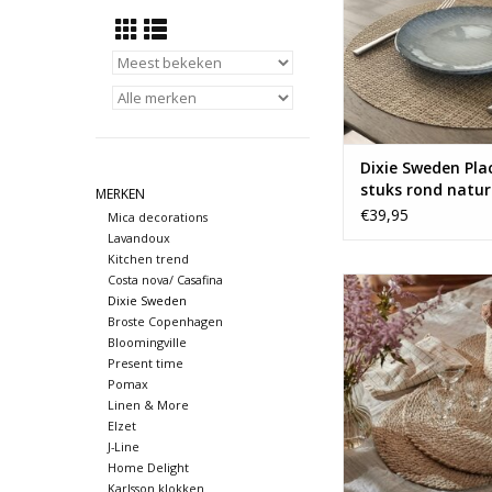
Dixie Sweden Pl
stuks rond natur
MERKEN
€39,95
Mica decorations
Lavandoux
Kitchen trend
Costa nova/ Casafina
Hoe tof zijn dez
Dixie Sweden
placemats van Dixi
Broste Copenhagen
TOEVOEGEN AAN WI
Bloomingville
Present time
Pomax
Linen & More
Elzet
J-Line
Home Delight
Karlsson klokken