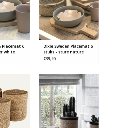
n Placemat 6
Dixie Sweden Placemat 6
er white
stuks - sture nature
€39,95
oie manden van
Set van 3 mooie manden van
Sweden.
Dixie Sweden.
N WINKELWAGEN
TOEVOEGEN AAN WINKELWAGEN