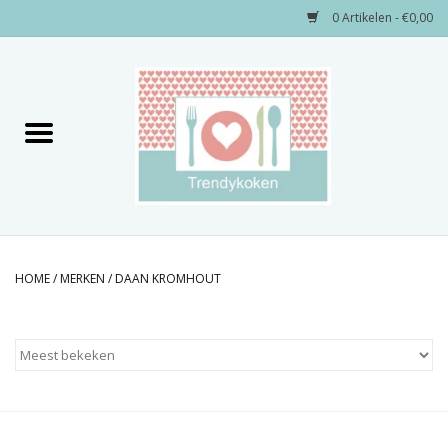
0 Artikelen - €0,00
Home
Merken
Servies
Decoratie
HOME
/
MERKEN
/
DAAN KROMHOUT
Keukengerei
Textiel
Kids only