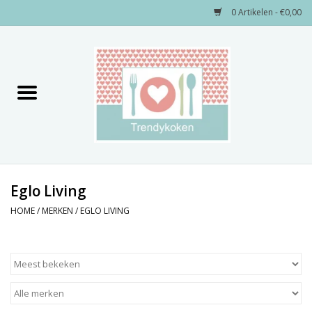
0 Artikelen - €0,00
Home
Merken
Servies
Decoratie
Eglo Living
HOME
/
MERKEN
/
EGLO LIVING
Keukengerei
Textiel
Kids only