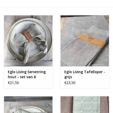
Alles zien
NIEUW!
Sale!
Kleuren
Eglo Living Servetring
Eglo Living Tafelloper -
hout - set van 8
grijs
€21,50
€23,50