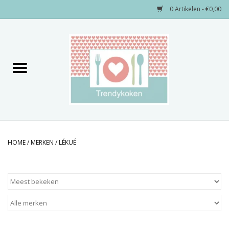
0 Artikelen - €0,00
Home
Merken
Servies
Decoratie
HOME
/
MERKEN
/
LÉKUÉ
Keukengerei
Textiel
Kids only