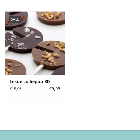
Alles zien
SALE
NIEUW!
Sale!
Kleuren
Lékué Lolliepop 3D
€9,95
€15,95