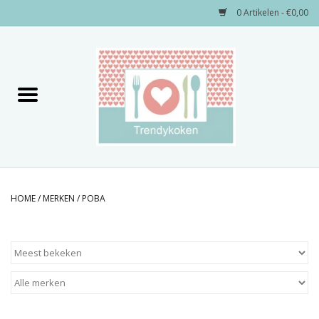
0 Artikelen - €0,00
Home
Merken
Servies
Decoratie
HOME
/
MERKEN
/
POBA
Keukengerei
Textiel
Kids only