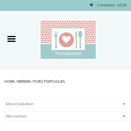
0 Artikelen - €0,00
Home
Merken
Servies
Decoratie
HOME
/
MERKEN
/
PURO PORTUGUES
Keukengerei
Textiel
Kids only