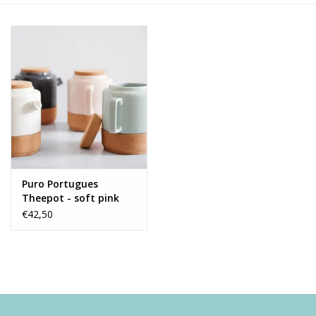
Alles zien
NIEUW!
Sale!
Kleuren
Puro Portugues
Theepot - soft pink
€42,50