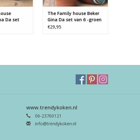
house
The Family house Beker
na Da set
Gina Da set van 6 -groen
ium blauw
€29,95
www.trendykoken.nl
06-23760121
info@trendykoken.nl