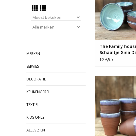
The Family hous
Schaaltje Gina D
MERKEN
van 6 - medium 
€29,95
SERVIES
Prachtige set van 6 
DECORATIE
bekers.
KEUKENGEREI
TOEVOEGEN AAN WI
TEXTIEL
KIDS ONLY
ALLES ZIEN