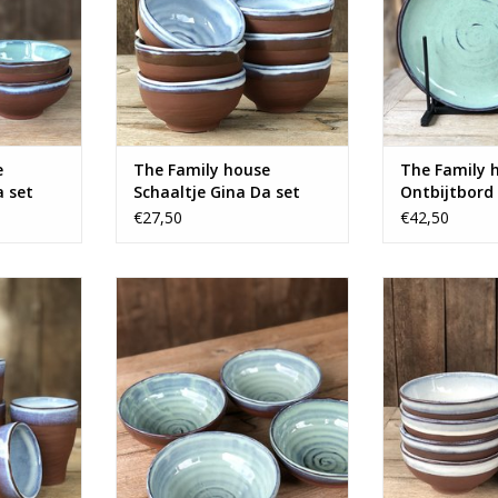
e
The Family house
The Family 
a set
Schaaltje Gina Da set
Ontbijtbord
groen
van 6 - small blauw
van 6 - Groe
€27,50
€42,50
terracotta
Prachtige set van 4 terracotta
Prachtige set 
schalen.
schaa
NKELWAGEN
TOEVOEGEN AAN WINKELWAGEN
TOEVOEGEN AA