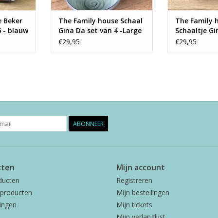
e Beker
The Family house Schaal
The Family 
6 - blauw
Gina Da set van 4 -Large
Schaaltje Gi
groen
van 6 - med
€29,95
€29,95
ABONNEER
cten
Mijn account
ducten
Registreren
producten
Mijn bestellingen
ingen
Mijn tickets
Mijn verlanglijst