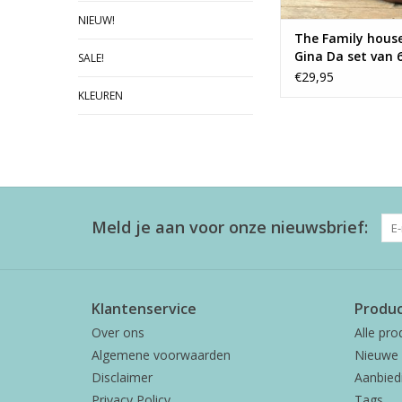
NIEUW!
The Family hous
Gina Da set van 
SALE!
€29,95
KLEUREN
Meld je aan voor onze nieuwsbrief:
Klantenservice
Produ
Over ons
Alle pro
Algemene voorwaarden
Nieuwe 
Disclaimer
Aanbied
Privacy Policy
Tags