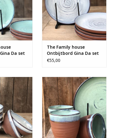
house
The Family house
 Gina Da set
Ontbijtbord Gina Da set
n
van 8 - blauw
€55,00
van 6 terracotta
Prachtige set van 6 terracotta
ltjes.
bekers.
N WINKELWAGEN
TOEVOEGEN AAN WINKELWAGEN