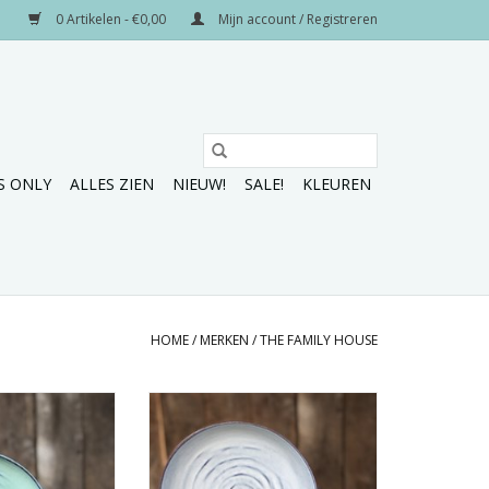
0 Artikelen - €0,00
Mijn account / Registreren
S ONLY
ALLES ZIEN
NIEUW!
SALE!
KLEUREN
HOME
/
MERKEN
/
THE FAMILY HOUSE
van 6 terracotta
Prachtige set van 8 terracotta
tborden.
ontbijt borden.
N WINKELWAGEN
TOEVOEGEN AAN WINKELWAGEN