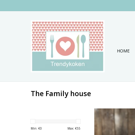
HOME
The Family house
Prachtige set van 6 
schaaltjes.
TOEVOEGEN AAN WI
Min: €
0
Max: €
55