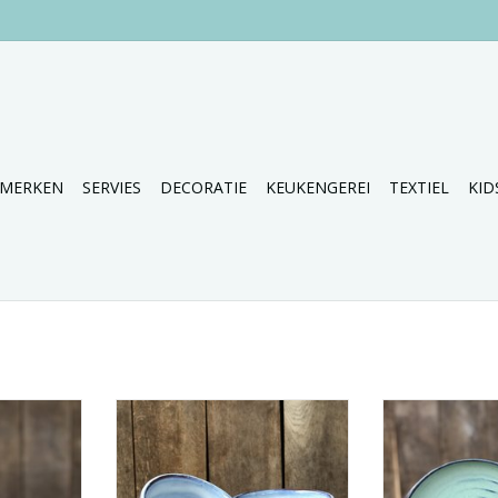
MERKEN
SERVIES
DECORATIE
KEUKENGEREI
TEXTIEL
KID
terracotta
Prachtige set van 6 terracotta
Prachtige set 
schaaltjes.
ontbij
NKELWAGEN
TOEVOEGEN AAN WINKELWAGEN
TOEVOEGEN AA