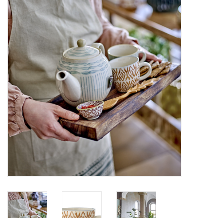
Alles zien
NIEUW!
Sale!
Kleuren