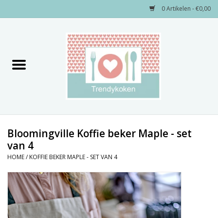
0 Artikelen - €0,00
Home
Merken
Servies
Decoratie
Bloomingville Koffie beker Maple - set
van 4
Keukengerei
HOME
/
KOFFIE BEKER MAPLE - SET VAN 4
Textiel
Kids only