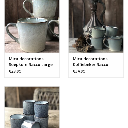
Mica decorations
Mica decorations
Soepkom Racco Large
Koffiebeker Racco
- set van 4 - groen
groen - set van 6
€29,95
€34,95