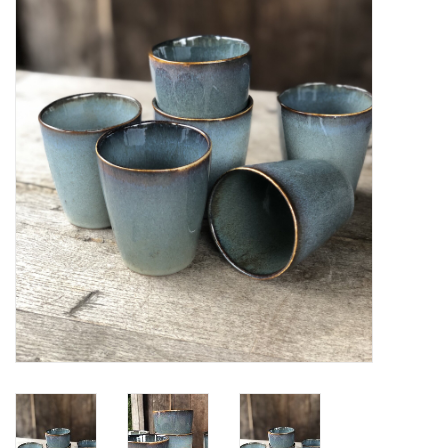
Alles zien
NIEUW!
Sale!
Kleuren