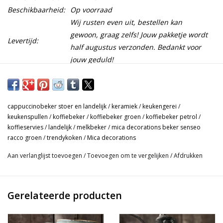
Beschikbaarheid:
Op voorraad
Wij rusten even uit, bestellen kan
gewoon, graag zelfs! Jouw pakketje wordt
Levertijd:
half augustus verzonden. Bedankt voor
jouw geduld!
Deze aardewerk drinkbekers is uit de serie 'Racco' van het merk
Mica decorations. Stoer en sober door de mooie aardse kleuren.
cappuccinobeker stoer en landelijk
/
keramiek
/
keukengerei
/
Elke beker is anders, doordat ze handgemaakt zijn ontstaan
keukenspullen
/
koffiebeker
/
koffiebeker groen
/
koffiebeker petrol
/
tijdens het bakproces de mooiste variaties. Kleine imperfecties
koffieservies
/
landelijk
/
melkbeker
/
mica decorations beker senseo
horen bij dit aardewerk servies.
racco groen
/
trendykoken
/
Mica decorations
- Set van 6 drinkbekers in gemêleerd groen/petrol, de perfecte
Aan verlanglijst toevoegen
/
Toevoegen om te vergelijken
/
Afdrukken
maat voor koffie of cappuccino!
- Doorsnede 7,5 cm. Hoogte 8,5 cm. Inhoud 150 ml.
Gerelateerde producten
- Met zorg zoek ik bij elkaar passende bekers voor je uit.
Liever meer dan 8 bekers? Bestel de set van 2 bekers erbij.