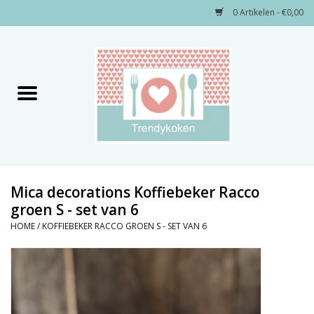
0 Artikelen - €0,00
Home
Merken
Servies
Decoratie
Mica decorations Koffiebeker Racco
groen S - set van 6
Keukengerei
HOME
/
KOFFIEBEKER RACCO GROEN S - SET VAN 6
Textiel
Kids only