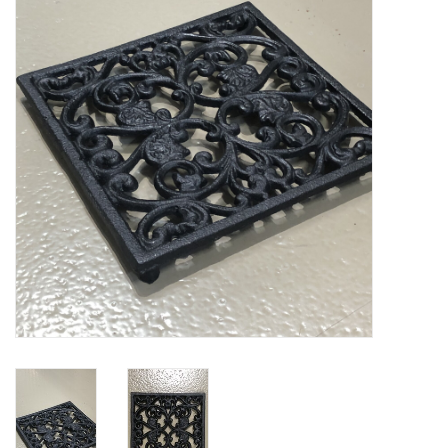
Alles zien
NIEUW!
Sale!
Kleuren