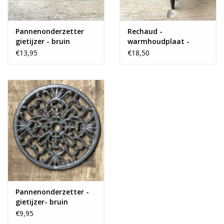
Pannenonderzetter
Rechaud -
gietijzer - bruin
warmhoudplaat -
large
€13,95
€18,50
Pannenonderzetter -
gietijzer- bruin
€9,95