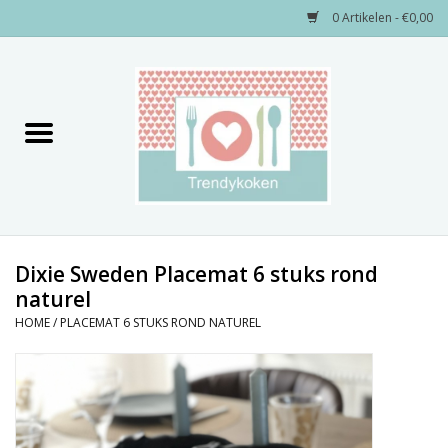
0 Artikelen - €0,00
Home
Merken
Servies
Decoratie
Dixie Sweden Placemat 6 stuks rond
naturel
Keukengerei
HOME
/
PLACEMAT 6 STUKS ROND NATUREL
Textiel
Kids only