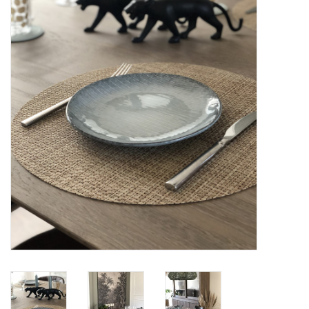
Alles zien
NIEUW!
Sale!
Kleuren