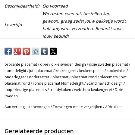
Beschikbaarheid:
Op voorraad
Wij rusten even uit, bestellen kan
gewoon, graag zelfs! Jouw pakketje wordt
Levertijd:
half augustus verzonden. Bedankt voor
jouw geduld!
Deze prachtige placemats van het scandinavische merk Dixie
beschermen niet alleen je tafel, maar zien er ook nog eens heel
brocante placemat
/
dixie
/
dixie sweden design
/
dixie sweden placemat
/
tof uit! Makkelijk in gebruik, gewoon reinigen met een natte
homedelight
/
jute placemat
/
keukengerei
/
keukenspullen
/
kookwinkel
/
doek. De placemats zijn soepel, waardoor ze mooi vlak op tafel
onderlegger
/
onderzetter
/
placemat
/
placemat rond
/
placemats
/
pvc
blijven liggen.
placemat rond
/
ronde placemat Homedelight
/
Scandinavisch design
/
taupekleurige placemats
/
trendykoken
/
webshop keukengerei
/
Dixie
- Afmeting: Doorsnede 38 cm.
Sweden
- Materiaal: 75% PVC, 25% polyester.
Aan verlanglijst toevoegen
/
Toevoegen om te vergelijken
/
Afdrukken
- Kleur : Sture naturel melange.
- Geleverd als set van 6. Of liever 8 stuks? Bestel er dan 2 extra
Gerelateerde producten
bij.