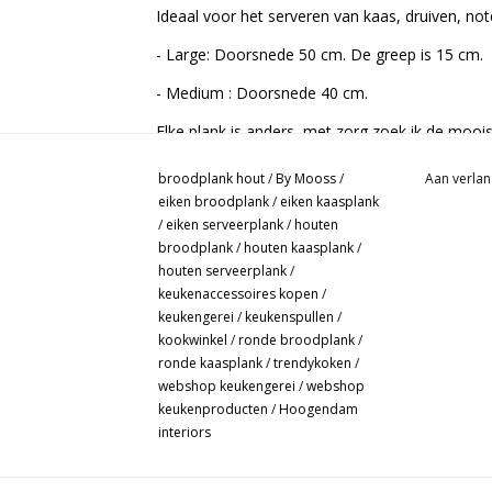
Ideaal voor het serveren van kaas, druiven, not
- Large: Doorsnede 50 cm. De greep is 15 cm.
- Medium : Doorsnede 40 cm.
Elke plank is anders, met zorg zoek ik de mooist
broodplank hout
/
By Mooss
/
Aan verlan
eiken broodplank
/
eiken kaasplank
/
eiken serveerplank
/
houten
broodplank
/
houten kaasplank
/
houten serveerplank
/
keukenaccessoires kopen
/
keukengerei
/
keukenspullen
/
kookwinkel
/
ronde broodplank
/
ronde kaasplank
/
trendykoken
/
webshop keukengerei
/
webshop
keukenproducten
/
Hoogendam
interiors