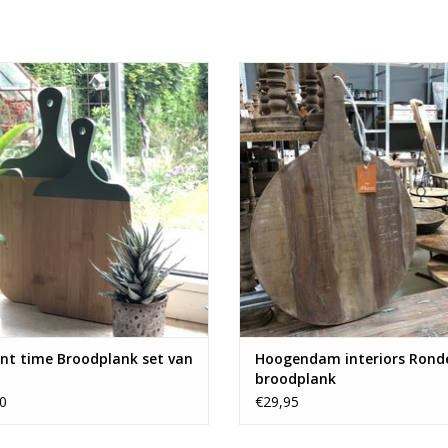
Broodplank set van 2
Mooie houten broodplank van By
EVOEGEN AAN WINKELWAGEN
TOEVOEGEN AAN WINKELWA
nt time Broodplank set van
Hoogendam interiors Rond
broodplank
0
€29,95