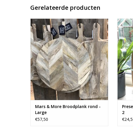
Gerelateerde producten
Stoere grote broodplank met een leren
ophang lus.
TO
TOEVOEGEN AAN WINKELWAGEN
Mars & More Broodplank rond -
Prese
Large
2
€57,50
€24,5