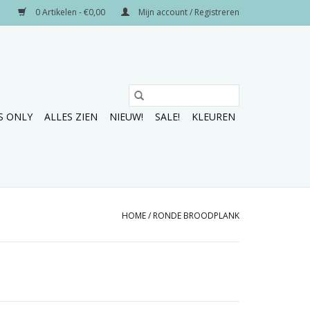
0 Artikelen - €0,00
Mijn account / Registreren
S ONLY
ALLES ZIEN
NIEUW!
SALE!
KLEUREN
HOME
/
RONDE BROODPLANK