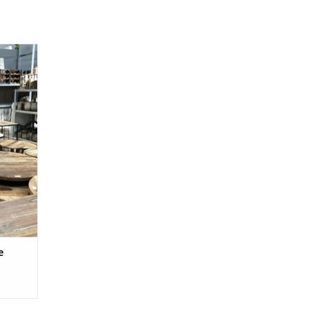
 Mooss.
GEN
e