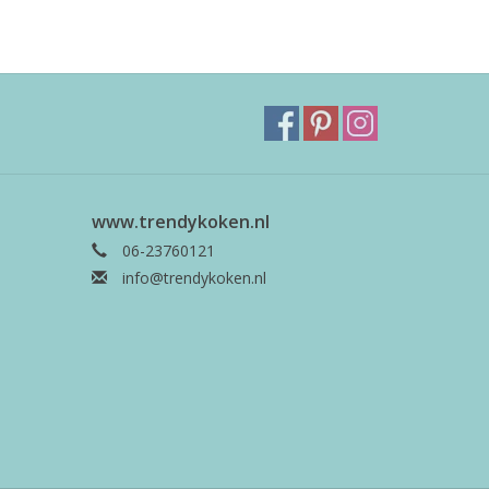
www.trendykoken.nl
06-23760121
info@trendykoken.nl