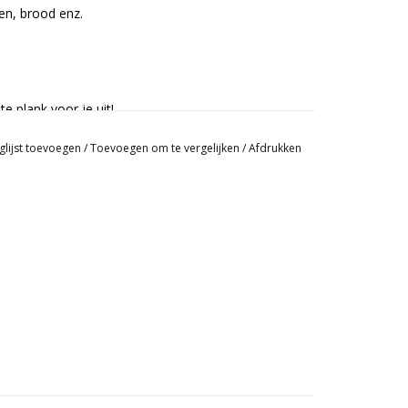
en, brood enz.
e plank voor je uit!
glijst toevoegen
/
Toevoegen om te vergelijken
/
Afdrukken