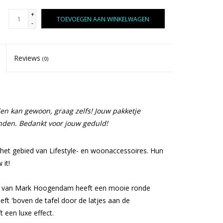
+
TOEVOEGEN AAN WINKELWAGEN
-
Reviews
(0)
llen kan gewoon, graag zelfs! Jouw pakketje
nden. Bedankt voor jouw geduld!
het gebied van Lifestyle- en woonaccessoires. Hun
 it!
ie van Mark Hoogendam heeft een mooie ronde
ft 'boven de tafel door de latjes aan de
 een luxe effect.