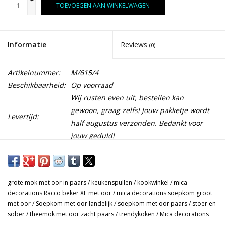
+
TOEVOEGEN AAN WINKELWAGEN
-
Informatie
Reviews
(0)
Artikelnummer:
M/615/4
Beschikbaarheid:
Op voorraad
Wij rusten even uit, bestellen kan
gewoon, graag zelfs! Jouw pakketje wordt
Levertijd:
half augustus verzonden. Bedankt voor
jouw geduld!
Nieuwe kleur!! Wat een mooie kleur weer uit de collectie van
Mica decorations. Een nieuwe kleur uit de servieslijn Racco in
grote mok met oor in paars
/
keukenspullen
/
kookwinkel
/
mica
zacht paars. Mooi te combineren met het servies van Racco
decorations Racco beker XL met oor
/
mica decorations soepkom groot
beige of Racco groen.
met oor
/
Soepkom met oor landelijk
/
soepkom met oor paars
/
stoer en
sober
/
theemok met oor zacht paars
/
trendykoken
/
Mica decorations
Deze XL aardewerk mok is perfect voor thee of een lekker