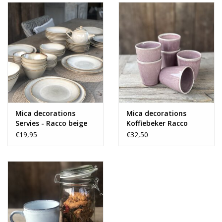
Mica decorations
Mica decorations
Servies - Racco beige
Koffiebeker Racco
vanaf
paars - set van 6
€19,95
€32,50