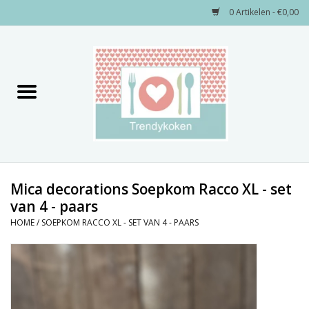
0 Artikelen - €0,00
Home
Merken
Servies
Decoratie
Mica decorations Soepkom Racco XL - set
van 4 - paars
Keukengerei
HOME
/
SOEPKOM RACCO XL - SET VAN 4 - PAARS
Textiel
Kids only