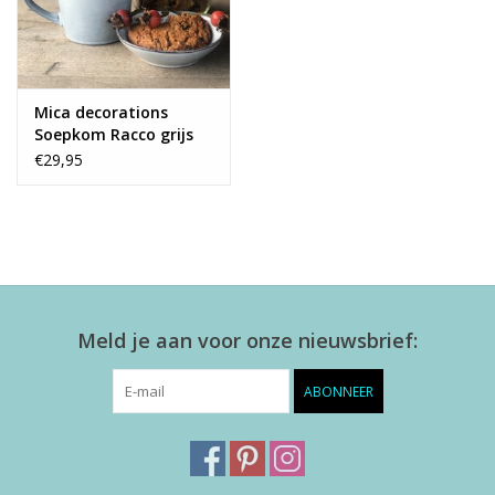
Mica decorations
Soepkom Racco grijs
XL - set van 4
€29,95
Meld je aan voor onze nieuwsbrief:
ABONNEER