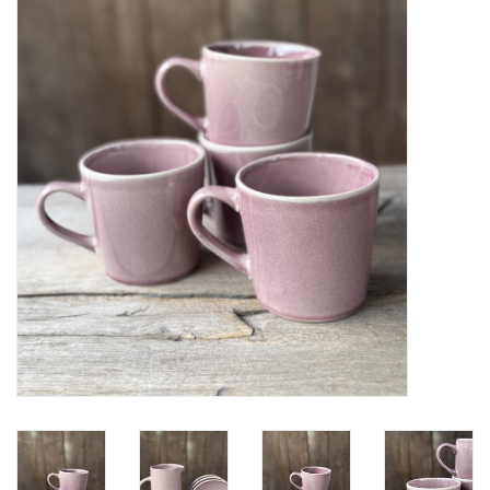
Alles zien
NIEUW!
Sale!
Kleuren