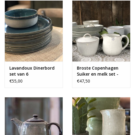
Lavandoux Dinerbord
Broste Copenhagen
set van 6
Suiker en melk set -
grijs
€55,00
€47,50