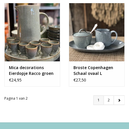
Mica decorations
Broste Copenhagen
Eierdopje Racco groen
Schaal ovaal L
- set van 6
€24,95
€27,50
Pagina 1 van 2
1
2