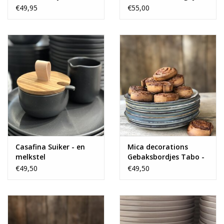
groen - set van 6
€49,95
€55,00
Casafina Suiker - en
Mica decorations
melkstel
Gebaksbordjes Tabo -
18 cm - set van 6
€49,50
€49,50