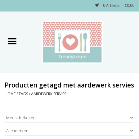
0 Artikelen - €0,00
Home
Merken
Servies
Decoratie
Producten getagd met aardewerk servies
HOME
/
TAGS
/
AARDEWERK SERVIES
Keukengerei
Textiel
Kids only