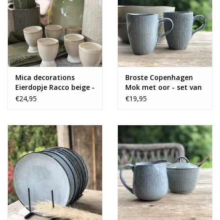
Mica decorations
Broste Copenhagen
Eierdopje Racco beige -
Mok met oor - set van
set van 6
2
€24,95
€19,95