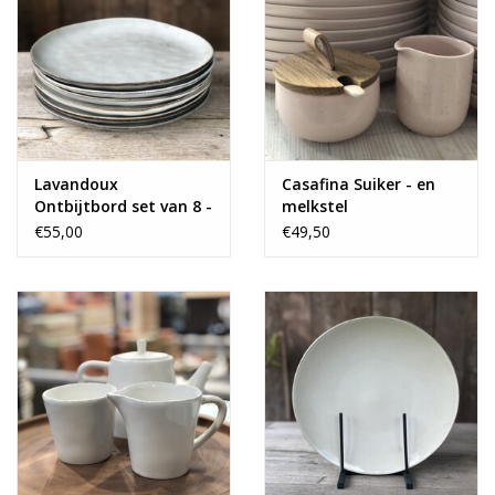
Lavandoux
Casafina Suiker - en
Ontbijtbord set van 8 -
melkstel
grijs
€55,00
€49,50