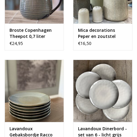
Broste Copenhagen
Mica decorations
Theepot 0,7 liter
Peper en zoutstel
Racco - beige
€24,95
€16,50
Lavandoux
Lavandoux Dinerbord -
Gebaksbordje Racco
set van 6 - licht grijs