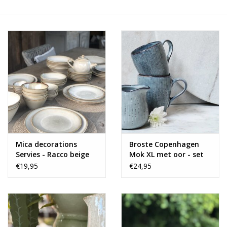
Alles zien
NIEUW!
Sale!
Kleuren
Mica decorations
Broste Copenhagen
Servies - Racco beige
Mok XL met oor - set
vanaf
van 2
€19,95
€24,95