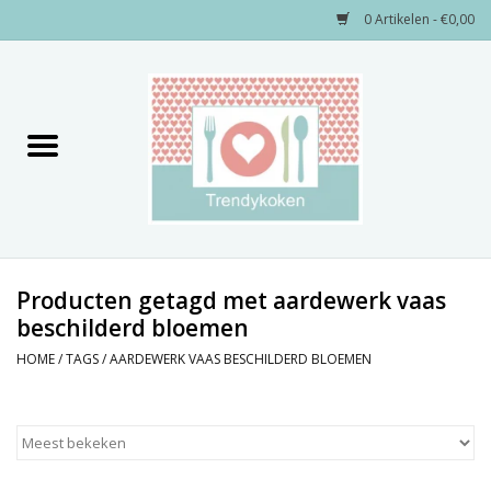
0 Artikelen - €0,00
Home
Merken
Servies
Decoratie
Producten getagd met aardewerk vaas
beschilderd bloemen
Keukengerei
HOME
/
TAGS
/
AARDEWERK VAAS BESCHILDERD BLOEMEN
Textiel
Kids only