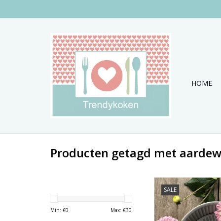
HOME
Producten getagd met aardew
Leuke set van 2 sc
SALE
MrsBLOOM
TOEVOEGEN AAN WI
Min: €
0
Max: €
30