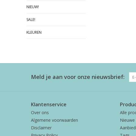
NIEUW!
SALE!
KLEUREN
Meld je aan voor onze nieuwsbrief:
Klantenservice
Produ
Over ons
Alle pro
Algemene voorwaarden
Nieuwe 
Disclaimer
Aanbied
Privacy Policy
Tags