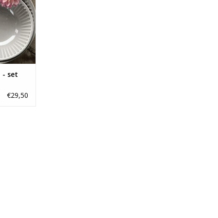
- set
€29,50