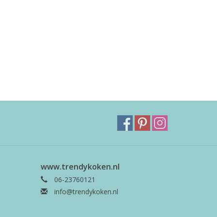
www.trendykoken.nl
06-23760121
info@trendykoken.nl