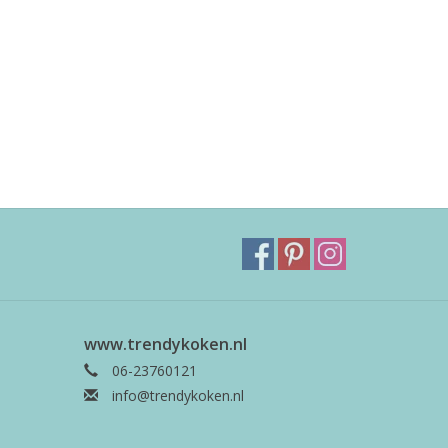
www.trendykoken.nl
06-23760121
info@trendykoken.nl