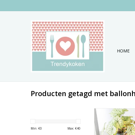
HOME
Producten getagd met ballon
Love this doo
TOEVOEGEN AAN WI
Min: €
0
Max: €
40