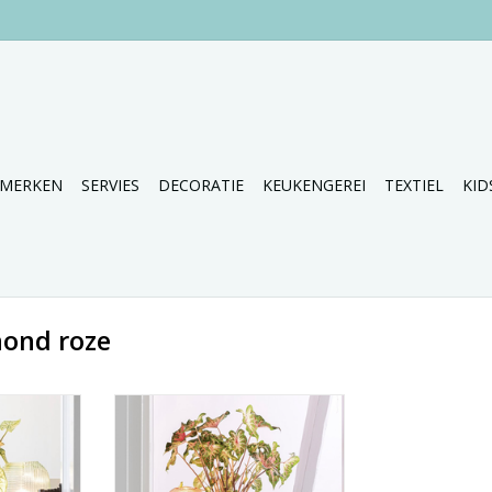
MERKEN
SERVIES
DECORATIE
KEUKENGEREI
TEXTIEL
KID
hond roze
dle!
Love this doodle!
NKELWAGEN
TOEVOEGEN AAN WINKELWAGEN