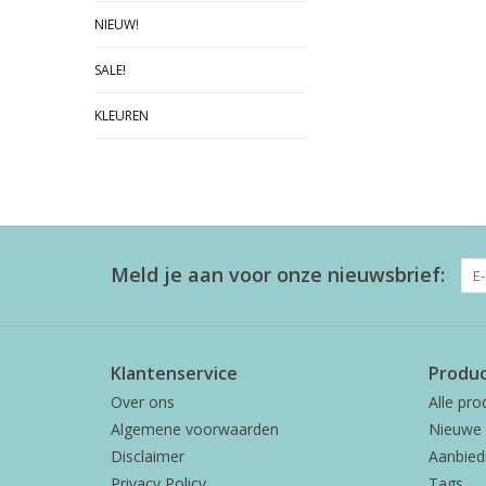
NIEUW!
SALE!
KLEUREN
Meld je aan voor onze nieuwsbrief:
Klantenservice
Produ
Over ons
Alle pro
Algemene voorwaarden
Nieuwe 
Disclaimer
Aanbied
Privacy Policy
Tags