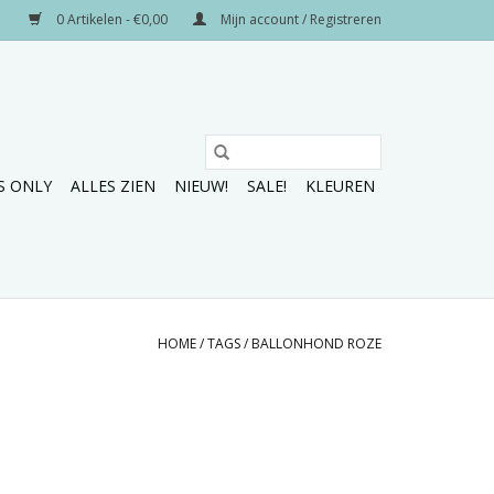
0 Artikelen - €0,00
Mijn account / Registreren
S ONLY
ALLES ZIEN
NIEUW!
SALE!
KLEUREN
HOME
/
TAGS
/
BALLONHOND ROZE