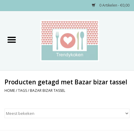
0 Artikelen - €0,00
Home
Merken
Servies
Decoratie
Producten getagd met Bazar bizar tassel
HOME
/
TAGS
/
BAZAR BIZAR TASSEL
Keukengerei
Textiel
Kids only