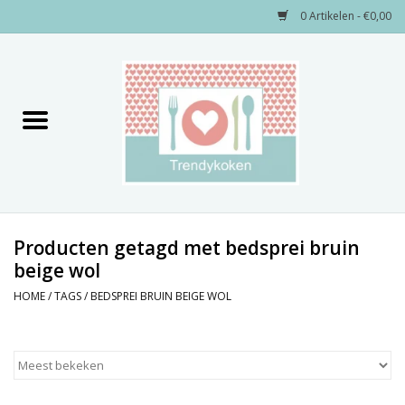
0 Artikelen - €0,00
Home
Merken
Servies
Decoratie
Producten getagd met bedsprei bruin
beige wol
Keukengerei
HOME
/
TAGS
/
BEDSPREI BRUIN BEIGE WOL
Textiel
Kids only