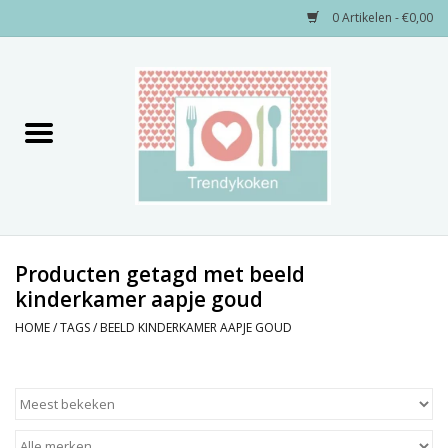
0 Artikelen - €0,00
Home
Merken
Servies
Decoratie
Producten getagd met beeld
kinderkamer aapje goud
Keukengerei
HOME
/
TAGS
/
BEELD KINDERKAMER AAPJE GOUD
Textiel
Kids only