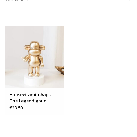
Alles zien
NIEUW!
Sale!
Kleuren
Housevitamin Aap -
The Legend goud
Medium
€23,50