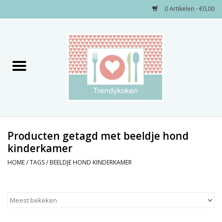
0 Artikelen - €0,00
Home
Merken
Servies
Decoratie
Producten getagd met beeldje hond
kinderkamer
Keukengerei
HOME
/
TAGS
/
BEELDJE HOND KINDERKAMER
Textiel
Kids only