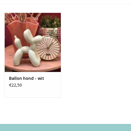
Alles zien
NIEUW!
Sale!
Kleuren
Ballon hond - wit
€22,50