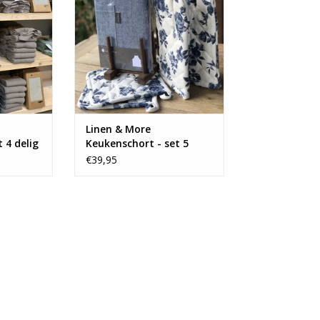
Linen & More
 4 delig
Keukenschort - set 5
delig
€39,95