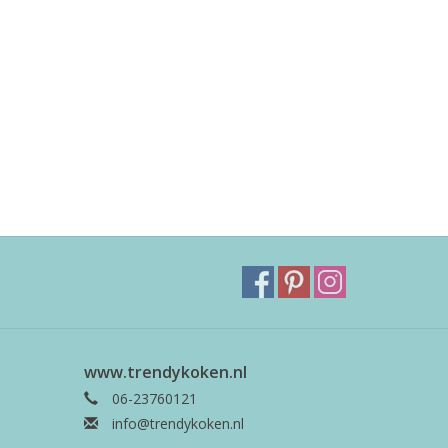
www.trendykoken.nl
06-23760121
info@trendykoken.nl