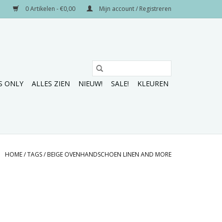
0 Artikelen - €0,00
Mijn account / Registreren
S ONLY
ALLES ZIEN
NIEUW!
SALE!
KLEUREN
HOME
/
TAGS
/
BEIGE OVENHANDSCHOEN LINEN AND MORE