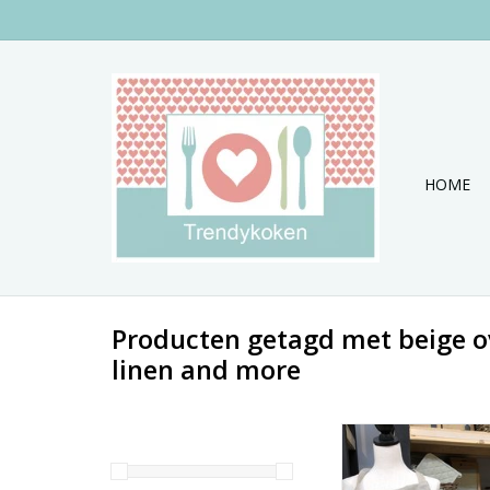
HOME
Producten getagd met beige 
linen and more
Keukenschort, panne
ovenhandschoen i
TOEVOEGEN AAN WI