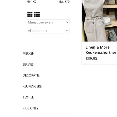
Min: €
0
Max: €
40
Linen & More
Keukenschort-set
MERKEN
- Beige
€39,95
SERVIES
DECORATIE
KEUKENGEREI
TEXTIEL
KIDS ONLY