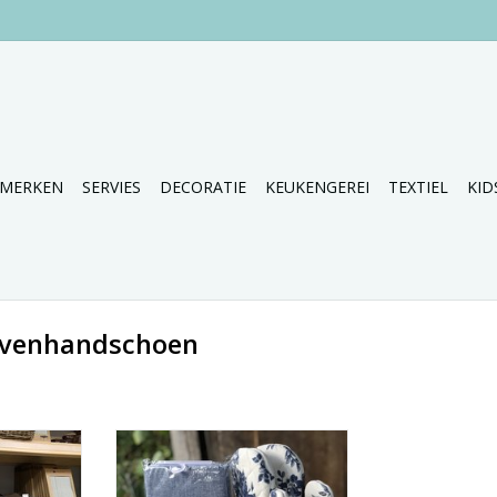
MERKEN
SERVIES
DECORATIE
KEUKENGEREI
TEXTIEL
KID
ovenhandschoen
nlappen en
Keukenschort, pannenlappen en
n beige.
ovenhandschoen in Delfts blauw.
NKELWAGEN
TOEVOEGEN AAN WINKELWAGEN