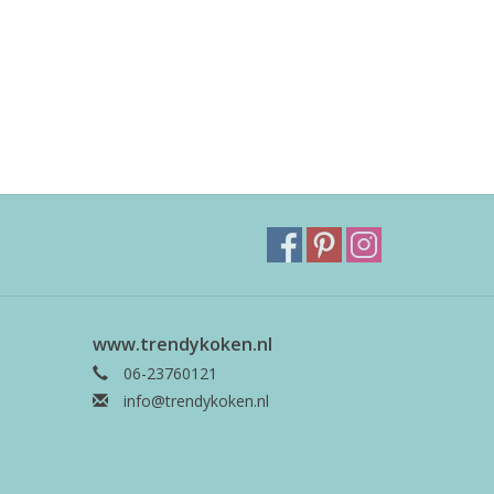
www.trendykoken.nl
06-23760121
info@trendykoken.nl