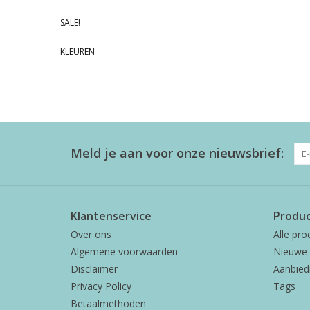
SALE!
KLEUREN
Meld je aan voor onze nieuwsbrief:
Klantenservice
Produ
Over ons
Alle pro
Algemene voorwaarden
Nieuwe 
Disclaimer
Aanbied
Privacy Policy
Tags
Betaalmethoden