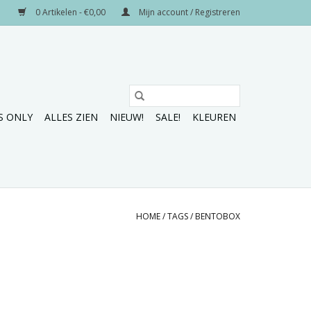
0 Artikelen - €0,00
Mijn account / Registreren
S ONLY
ALLES ZIEN
NIEUW!
SALE!
KLEUREN
HOME
/
TAGS
/
BENTOBOX