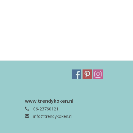
www.trendykoken.nl
06-23760121
info@trendykoken.nl