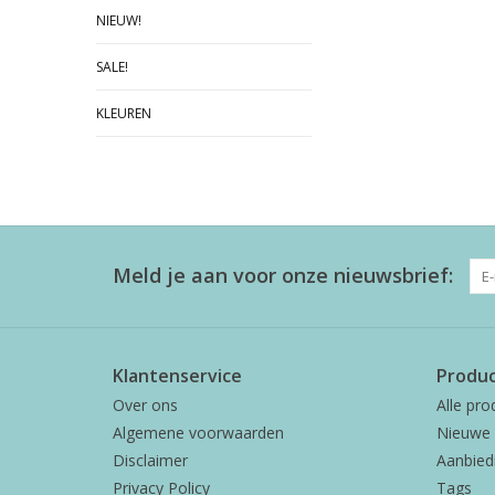
NIEUW!
SALE!
KLEUREN
Meld je aan voor onze nieuwsbrief:
Klantenservice
Produ
Over ons
Alle pro
Algemene voorwaarden
Nieuwe 
Disclaimer
Aanbied
Privacy Policy
Tags