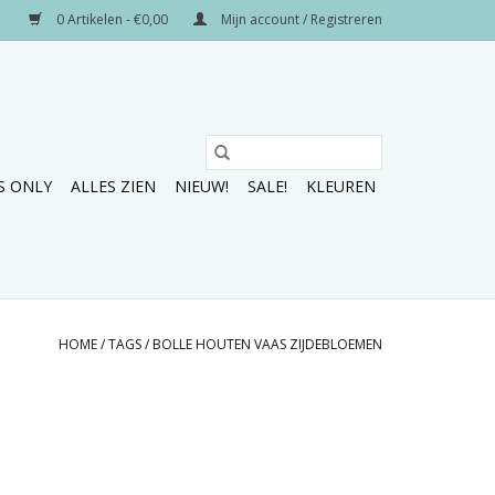
0 Artikelen - €0,00
Mijn account / Registreren
S ONLY
ALLES ZIEN
NIEUW!
SALE!
KLEUREN
HOME
/
TAGS
/
BOLLE HOUTEN VAAS ZIJDEBLOEMEN