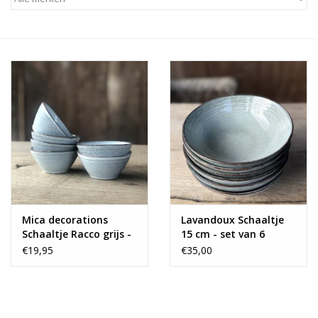
Alles zien
NIEUW!
Sale!
Kleuren
Mica decorations
Lavandoux Schaaltje
Schaaltje Racco grijs -
15 cm - set van 6
set van 6
€19,95
€35,00