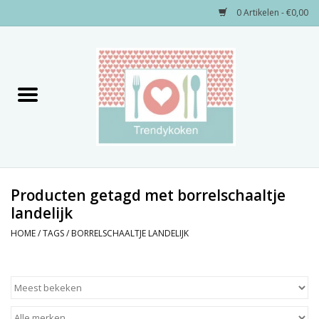
0 Artikelen - €0,00
Home
Merken
Servies
Decoratie
Producten getagd met borrelschaaltje
landelijk
Keukengerei
HOME
/
TAGS
/
BORRELSCHAALTJE LANDELIJK
Textiel
Kids only