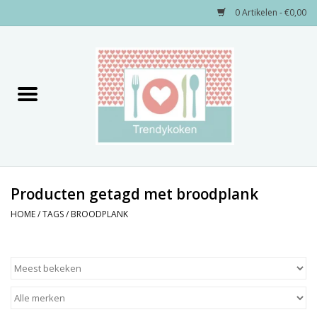
0 Artikelen - €0,00
Home
Merken
Servies
Decoratie
Producten getagd met broodplank
HOME
/
TAGS
/
BROODPLANK
Keukengerei
Textiel
Kids only