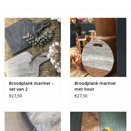
Alles zien
NIEUW!
Sale!
Kleuren
Broodplank marmer -
Broodplank marmer
set van 2
met hout
€27,50
€27,50