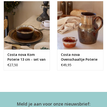
Costa nova Kom
Costa nova
Poterie 13 cm - set van
Ovenschaaltje Poterie
2
9 cm - set van 6
€27,50
€49,95
Meld je aan voor onze nieuwsbrief: