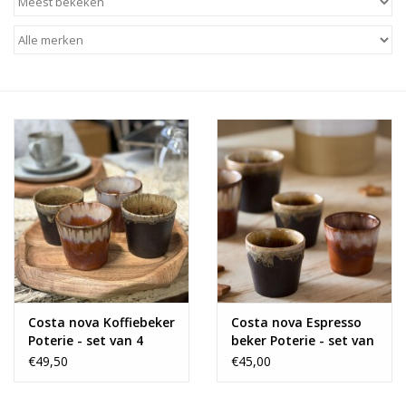
Alles zien
NIEUW!
Sale!
Kleuren
Costa nova Koffiebeker
Costa nova Espresso
Poterie - set van 4
beker Poterie - set van
6
€49,50
€45,00