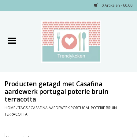
0 Artikelen - €0,00
Home
Merken
Servies
Decoratie
Producten getagd met Casafina
aardewerk portugal poterie bruin
terracotta
Keukengerei
HOME
/
TAGS
/
CASAFINA AARDEWERK PORTUGAL POTERIE BRUIN
TERRACOTTA
Textiel
Kids only