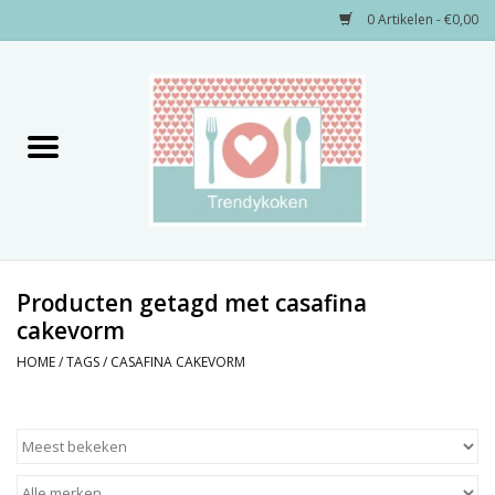
0 Artikelen - €0,00
Home
Merken
Servies
Decoratie
Producten getagd met casafina
cakevorm
Keukengerei
HOME
/
TAGS
/
CASAFINA CAKEVORM
Textiel
Kids only