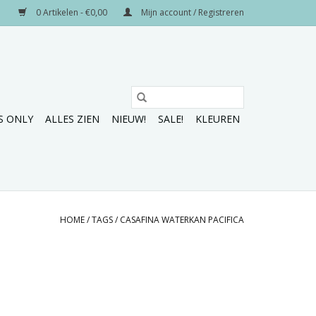
0 Artikelen - €0,00
Mijn account / Registreren
S ONLY
ALLES ZIEN
NIEUW!
SALE!
KLEUREN
HOME
/
TAGS
/
CASAFINA WATERKAN PACIFICA