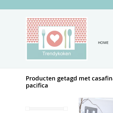
HOME
Producten getagd met casafi
pacifica
Stoere waterkan of g
deze kan voor san
TOEVOEGEN AAN WI