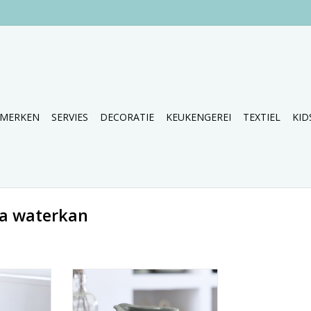
MERKEN
SERVIES
DECORATIE
KEUKENGEREI
TEXTIEL
KID
na waterkan
ebruik jij
Stoere waterkan of gebruik jij
gria...
deze kan voor sangria...
NKELWAGEN
TOEVOEGEN AAN WINKELWAGEN