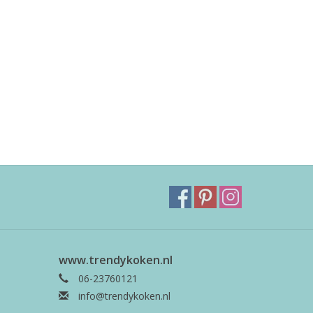
www.trendykoken.nl
06-23760121
info@trendykoken.nl