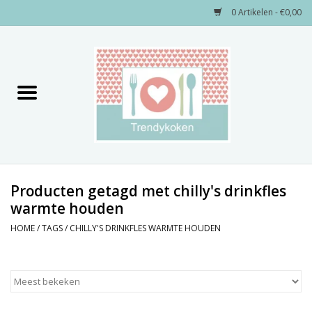
0 Artikelen - €0,00
Home
Merken
Servies
Decoratie
Producten getagd met chilly's drinkfles
warmte houden
Keukengerei
HOME
/
TAGS
/
CHILLY'S DRINKFLES WARMTE HOUDEN
Textiel
Kids only