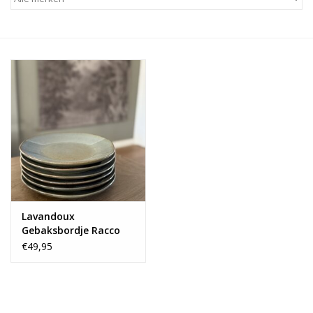
Alles zien
NIEUW!
Sale!
Kleuren
Lavandoux
Gebaksbordje Racco
groen - set van 6
€49,95