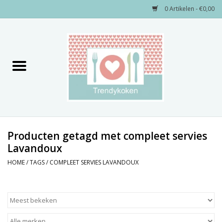
0 Artikelen - €0,00
Home
Merken
Servies
Decoratie
Producten getagd met compleet servies
Lavandoux
Keukengerei
HOME
/
TAGS
/
COMPLEET SERVIES LAVANDOUX
Textiel
Kids only