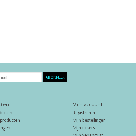
ABONNEER
cten
Mijn account
ducten
Registreren
producten
Mijn bestellingen
ingen
Mijn tickets
Mijn verlanglijst