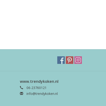
www.trendykoken.nl
06-23760121
info@trendykoken.nl