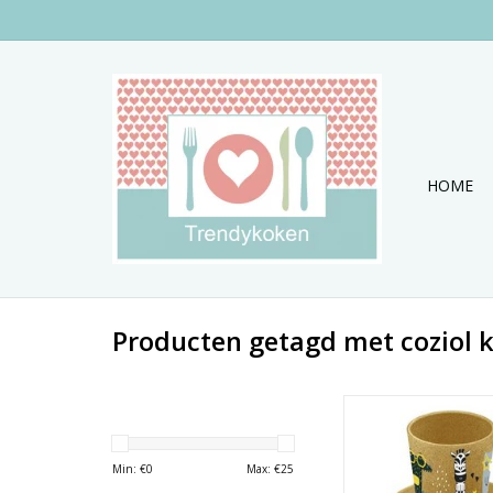
HOME
Producten getagd met coziol k
Super leuke 3 del
kinderservies se
TOEVOEGEN AAN WI
Min: €
0
Max: €
25