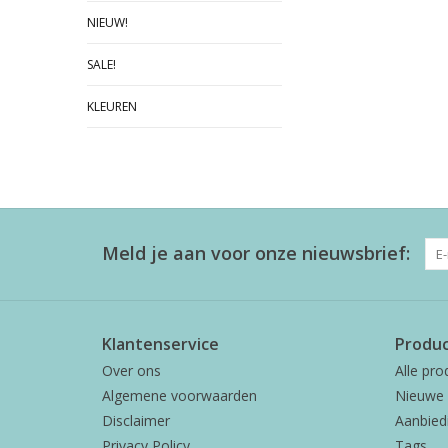
NIEUW!
SALE!
KLEUREN
Meld je aan voor onze nieuwsbrief:
Klantenservice
Produ
Over ons
Alle pro
Algemene voorwaarden
Nieuwe 
Disclaimer
Aanbied
Privacy Policy
Tags