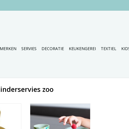
MERKEN
SERVIES
DECORATIE
KEUKENGEREI
TEXTIEL
KID
inderservies zoo
ige set
Super leuke 3 delige set
t Zoo.
kinderservies set 'Harry'.
NKELWAGEN
TOEVOEGEN AAN WINKELWAGEN