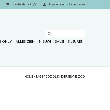
0 Artikelen - €0,00
Mijn account / Registreren
S ONLY
ALLES ZIEN
NIEUW!
SALE!
KLEUREN
HOME
/
TAGS
/
COZIOL KINDERSERVIES ZOO