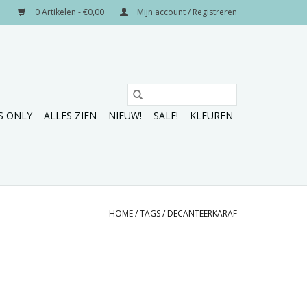
0 Artikelen - €0,00
Mijn account / Registreren
S ONLY
ALLES ZIEN
NIEUW!
SALE!
KLEUREN
HOME
/
TAGS
/
DECANTEERKARAF