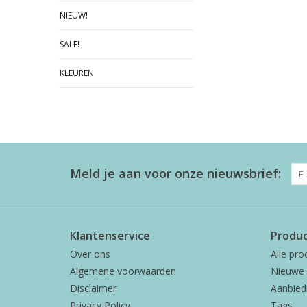
NIEUW!
SALE!
KLEUREN
Meld je aan voor onze nieuwsbrief:
Klantenservice
Produ
Over ons
Alle pro
Algemene voorwaarden
Nieuwe 
Disclaimer
Aanbied
Privacy Policy
Tags