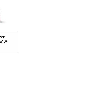
NKELWAGEN
zen
 W.W.