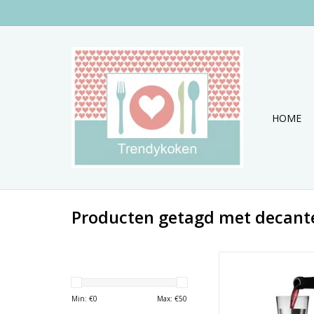
HOME
Producten getagd met decant
In deze mooie karaf
design kun je zowel wa
Min: €
0
Max: €
50
serveren...