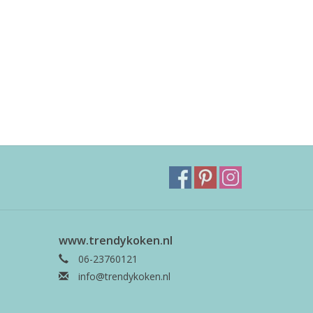
www.trendykoken.nl
06-23760121
info@trendykoken.nl