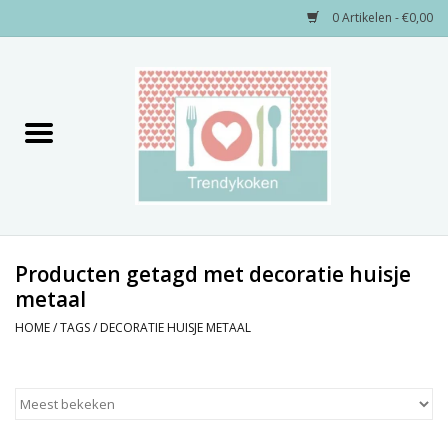
0 Artikelen - €0,00
Home
Merken
Servies
Decoratie
Producten getagd met decoratie huisje
metaal
Keukengerei
HOME
/
TAGS
/
DECORATIE HUISJE METAAL
Textiel
Kids only