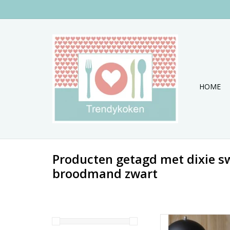
HOME
Producten getagd met dixie s
broodmand zwart
Set van 3 mooie bro