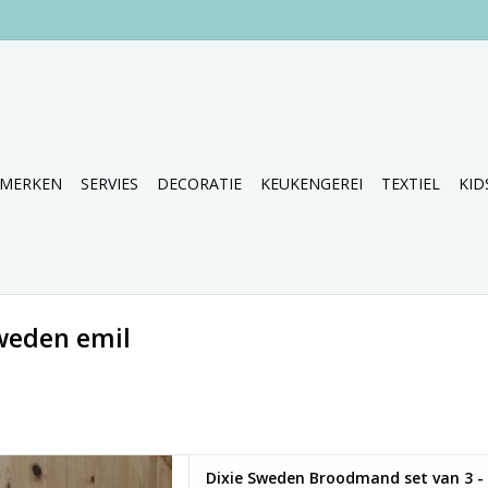
MERKEN
SERVIES
DECORATIE
KEUKENGEREI
TEXTIEL
KID
weden emil
odmanden van Dixie Sweden.
Dixie Sweden Broodmand set van 3 - 