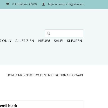
0 Artikelen - €0,00
Mijn account / Registreren
S ONLY
ALLES ZIEN
NIEUW!
SALE!
KLEUREN
HOME
/
TAGS
/
DIXIE SWEDEN EMIL BROODMAND ZWART
emil black