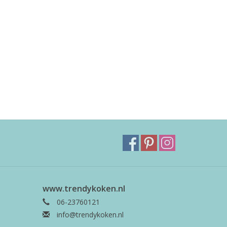
www.trendykoken.nl
06-23760121
info@trendykoken.nl