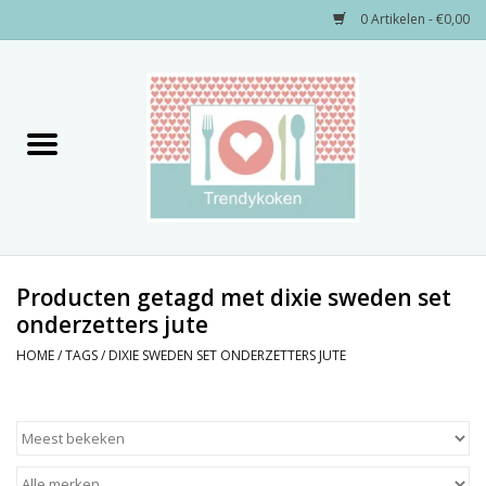
0 Artikelen - €0,00
Home
Merken
Servies
Decoratie
Producten getagd met dixie sweden set
onderzetters jute
Keukengerei
HOME
/
TAGS
/
DIXIE SWEDEN SET ONDERZETTERS JUTE
Textiel
Kids only