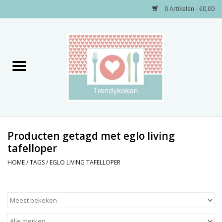
0 Artikelen - €0,00
Home
Merken
Servies
Decoratie
Producten getagd met eglo living
tafelloper
Keukengerei
HOME
/
TAGS
/
EGLO LIVING TAFELLOPER
Textiel
Kids only