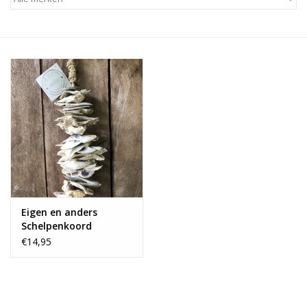
Alles zien
NIEUW!
Sale!
Kleuren
Eigen en anders
Schelpenkoord
oesterschelp - Ibiza
€14,95