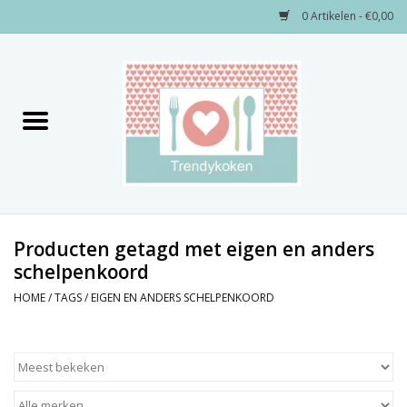
0 Artikelen - €0,00
Home
Merken
Servies
Decoratie
Producten getagd met eigen en anders
schelpenkoord
Keukengerei
HOME
/
TAGS
/
EIGEN EN ANDERS SCHELPENKOORD
Textiel
Kids only