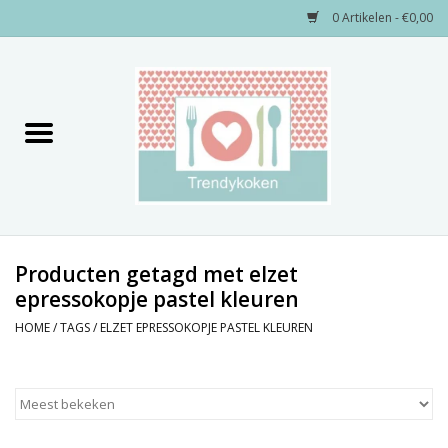
0 Artikelen - €0,00
Home
Merken
Servies
Decoratie
Producten getagd met elzet
epressokopje pastel kleuren
Keukengerei
HOME
/
TAGS
/
ELZET EPRESSOKOPJE PASTEL KLEUREN
Textiel
Kids only