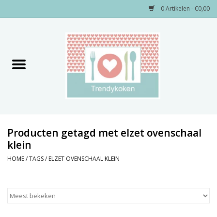
0 Artikelen - €0,00
Home
Merken
Servies
Decoratie
Producten getagd met elzet ovenschaal
klein
Keukengerei
HOME
/
TAGS
/
ELZET OVENSCHAAL KLEIN
Textiel
Kids only